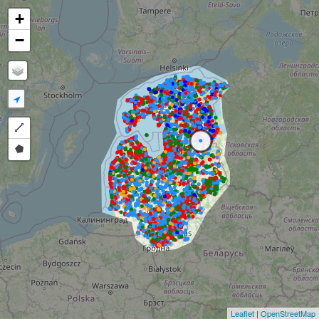
+
−
Draw a polyline
Draw a polygon
Leaflet
|
OpenStreetMap