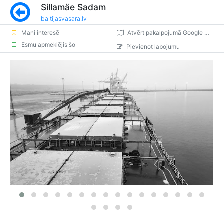
Sillamäe Sadam
baltijasvasara.lv
Mani interesē
Atvērt pakalpojumā Google Maps
Esmu apmeklējis šo
Pievienot labojumu