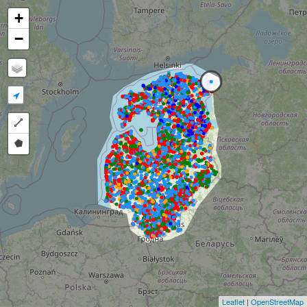
+
−
Draw a polyline
Draw a polygon
Leaflet
|
OpenStreetMap