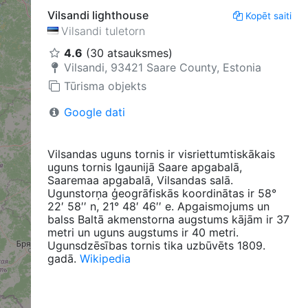
Vilsandi lighthouse
Kopēt saiti
Vilsandi tuletorn
4.6
(30 atsauksmes)
Vilsandi, 93421 Saare County, Estonia
Tūrisma objekts
Google dati
Vilsandas uguns tornis ir visriettumtiskākais
uguns tornis Igaunijā Saare apgabalā,
Saaremaa apgabalā, Vilsandas salā.
Ugunstorņa ģeogrāfiskās koordinātas ir 58°
22′ 58′′ n, 21° 48′ 46′′ e. Apgaismojums un
balss Baltā akmenstorna augstums kājām ir 37
metri un uguns augstums ir 40 metri.
Ugunsdzēsības tornis tika uzbūvēts 1809.
gadā.
Wikipedia