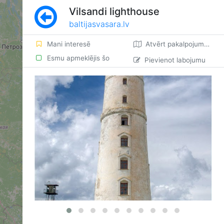
Vilsandi lighthouse
baltijasvasara.lv
Mani interesē
Atvērt pakalpojumā Google Maps
Esmu apmeklējis šo
Pievienot labojumu