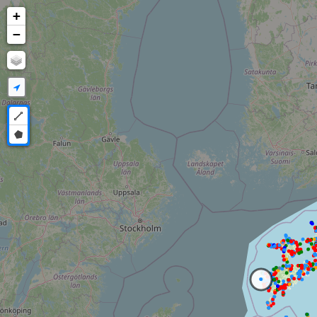
+
−
Draw a polyline
Draw a polygon