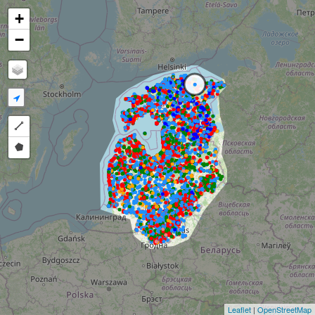
+
−
Draw a polyline
Draw a polygon
Leaflet
|
OpenStreetMap