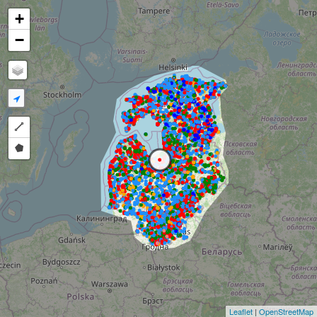
+
−
Draw a polyline
Draw a polygon
Leaflet
|
OpenStreetMap