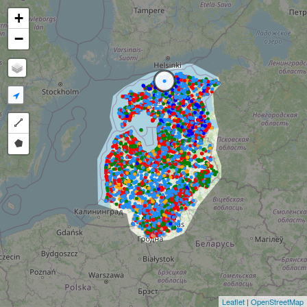
×
+
−
Draw a polyline
Draw a polygon
Leaflet
|
OpenStreetMap