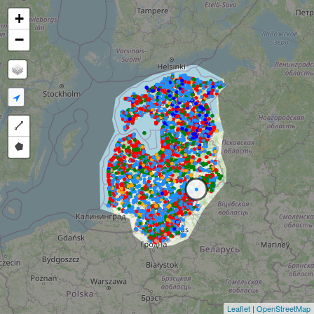
+
−
Draw a polyline
Draw a polygon
Leaflet
|
OpenStreetMap