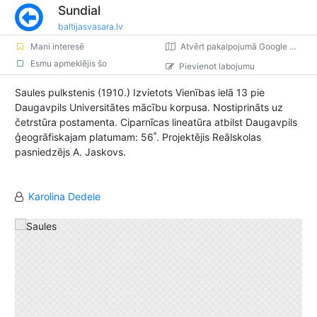
Sundial
baltijasvasara.lv
Mani interesē
Atvērt pakalpojumā Google Maps
Esmu apmeklējis šo
Pievienot labojumu
Saules pulkstenis (1910.) Izvietots Vienības ielā 13 pie
Daugavpils Universitātes mācību korpusa. Nostiprināts uz
četrstūra postamenta. Ciparnīcas lineatūra atbilst Daugavpils
ģeogrāfiskajam platumam: 56˚. Projektējis Reālskolas
pasniedzējs A. Jaskovs.
Karolina Dedele