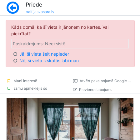
Priede
baltijasvasara.lv
Kāds domā, ka šī vieta ir jānoņem no kartes. Vai
piekrītat?
Paskaidrojums: Neeksistē
Jā, šī vieta šeit nepieder
Nē, šī vieta izskatās labi man
Mani interesē
Atvērt pakalpojumā Google Maps
Esmu apmeklējis šo
Pievienot labojumu