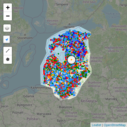
+
−
Draw a polyline
Draw a polygon
Leaflet
|
OpenStreetMap