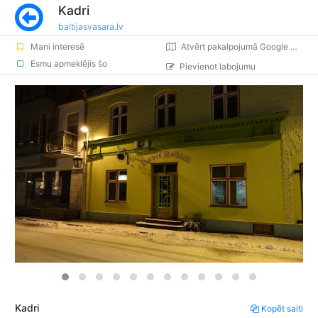
Kadri
baltijasvasara.lv
Mani interesē
Atvērt pakalpojumā Google Maps
Esmu apmeklējis šo
Pievienot labojumu
Kadri
Kopēt saiti