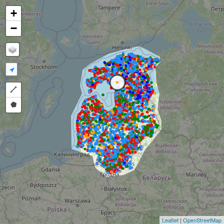
+
−
Draw a polyline
Draw a polygon
Leaflet
|
OpenStreetMap