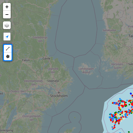
+
−
Draw a polyline
Draw a polygon