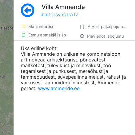
Villa Ammende
baltijasvasara.lv
Mani interesē
Atvērt pakalpojumā Google Maps
Esmu apmeklējis šo
Pievienot labojumu
Üks eriline koht
Villa Ammende on unikaalne kombinatsioon
art noveau arhitektuurist, põnevatest
maitsetest, tulevikust ja minevikust, töö
tegemisest ja puhkusest, mereõhust ja
tammepuudest, suvepealinna melust, rahust ja
vaikusest. Ja muidugi inimestest, Ammende
perest.
www.ammende.ee