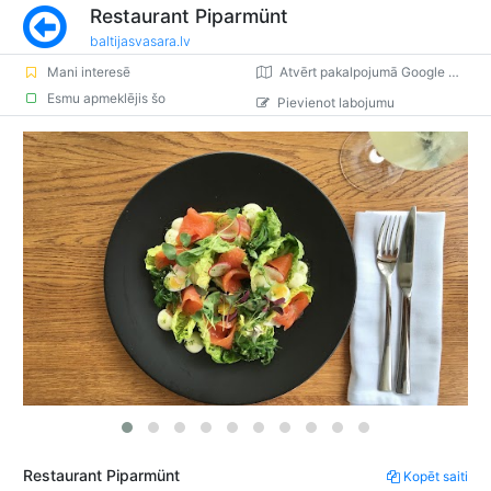
Restaurant Piparmünt
baltijasvasara.lv
Mani interesē
Atvērt pakalpojumā Google Maps
Esmu apmeklējis šo
Pievienot labojumu
Restaurant Piparmünt
Kopēt saiti