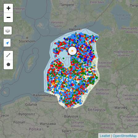
+
−
Draw a polyline
Draw a polygon
Leaflet
|
OpenStreetMap