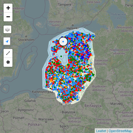
+
−
Draw a polyline
Draw a polygon
Leaflet
|
OpenStreetMap