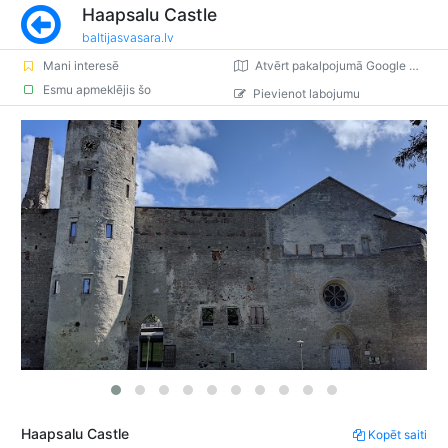
Haapsalu Castle
baltijasvasara.lv
Mani interesē
Atvērt pakalpojumā Google Maps
Esmu apmeklējis šo
Pievienot labojumu
Haapsalu Castle
Kopēt saiti