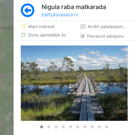
Nigula raba matkarada
baltijasvasara.lv
Mani interesē
Atvērt pakalpojumā Google Maps
Esmu apmeklējis šo
Pievienot labojumu