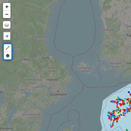
+
−
Draw a polyline
Draw a polygon