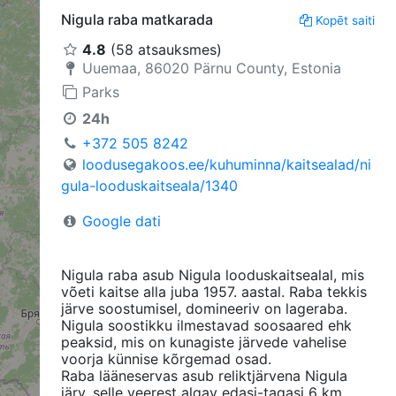
Nigula raba matkarada
Kopēt saiti
4.8
(58 atsauksmes)
Uuemaa, 86020 Pärnu County, Estonia
Parks
24h
+372 505 8242
loodusegakoos.ee/kuhuminna/kaitsealad/ni
gula-looduskaitseala/1340
Google dati
Nigula raba asub Nigula looduskaitsealal, mis
võeti kaitse alla juba 1957. aastal. Raba tekkis
järve soostumisel, domineeriv on lageraba.
Nigula soostikku ilmestavad soosaared ehk
peaksid, mis on kunagiste järvede vahelise
voorja künnise kõrgemad osad.
Raba lääneservas asub reliktjärvena Nigula
järv, selle veerest algav edasi-tagasi 6 km