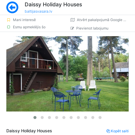
Daissy Holiday Houses
baltijasvasara.lv
Mani interesē
Atvērt pakalpojumā Google Maps
Esmu apmeklējis šo
Pievienot labojumu
Daissy Holiday Houses
Kopēt saiti