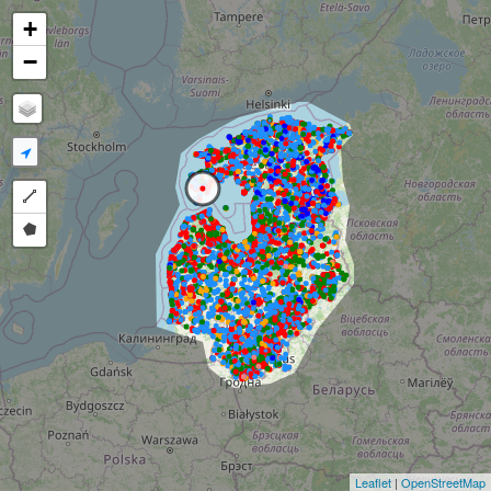
+
−
Draw a polyline
Draw a polygon
Leaflet
|
OpenStreetMap