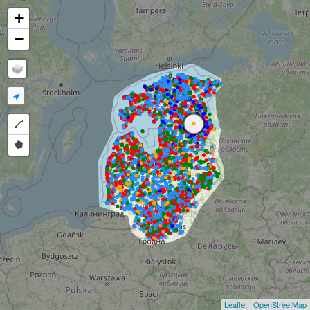
+
−
Draw a polyline
Draw a polygon
Leaflet
|
OpenStreetMap