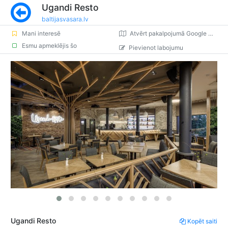
Ugandi Resto
baltijasvasara.lv
Mani interesē
Atvērt pakalpojumā Google Maps
Esmu apmeklējis šo
Pievienot labojumu
Ugandi Resto
Kopēt saiti