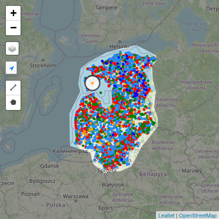
+
−
Draw a polyline
Draw a polygon
Leaflet
|
OpenStreetMap