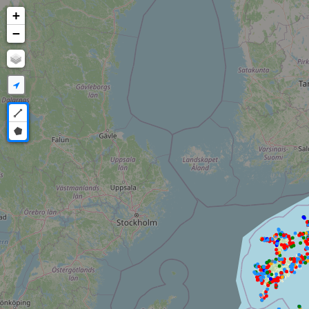
+
−
Draw a polyline
Draw a polygon