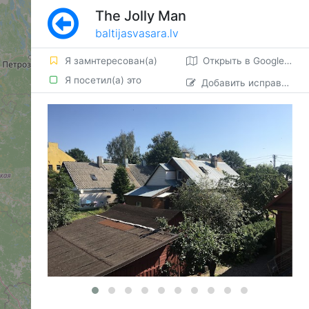
The Jolly Man
baltijasvasara.lv
Я замнтересован(а)
Открыть в Google картах
Я посетил(а) это
Добавить исправление